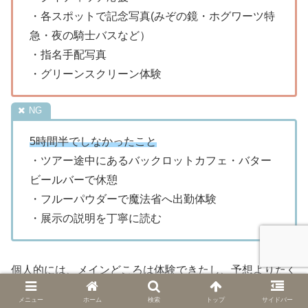
・各スポットで記念写真(みぞの鏡・ホグワーツ特
急・夜の騎士バスなど）
・指名手配写真
・グリーンスクリーン体験
5時間半でしなかったこと
・ツアー途中にあるバックロットカフェ・バター
ビールバーで休憩
・フルーパウダーで魔法省へ出勤体験
・展示の説明を丁寧に読む
個人的には、メインどころは体験できたし、予想よりたく
さん回れたなと思いました。
メニュー
ホーム
検索
トップ
サイドバー